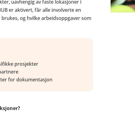
kter, uavhengig av faste lokasjoner i
B er aktivert, får alle involverte en
om brukes, og hvilke arbeidsoppgaver som
sifikke prosjekter
partnere
orter for dokumentasjon
nksjoner?