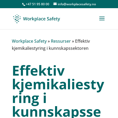
+47 51 95 80 00
info@workplacesafety.no
Workplace Safety
»
Ressurser
»
Effektiv
kjemikaliestyring i kunnskapssektoren
Effektiv
kjemikaliesty
ring i
kunnskapsse