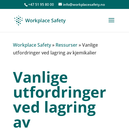
+47 51 95 80 00
info@workplacesafety.no
Workplace Safety
»
Ressurser
»
Vanlige
utfordringer ved lagring av kjemikalier
Vanlige
utfordringer
ved lagring
av