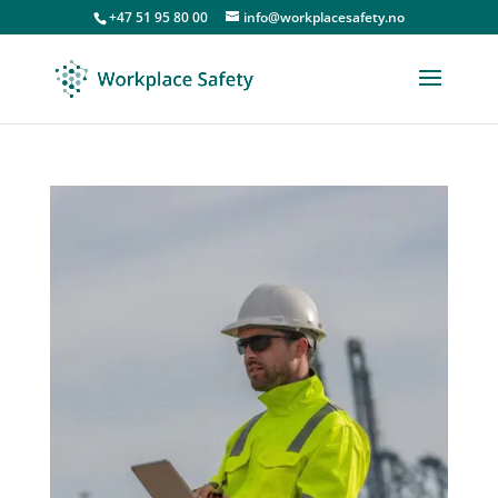
+47 51 95 80 00
info@workplacesafety.no