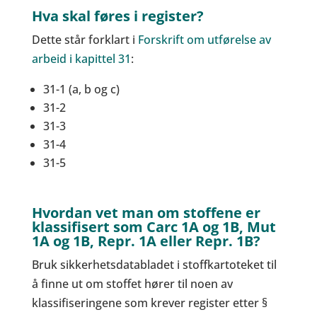
Hva skal føres i register?
Dette står forklart i
Forskrift om utførelse av
arbeid i kapittel 31
:
31-1 (a, b og c)
31-2
31-3
31-4
31-5
Hvordan vet man om stoffene er
klassifisert som Carc 1A og 1B, Mut
1A og 1B, Repr. 1A eller Repr. 1B?
Bruk sikkerhetsdatabladet i stoffkartoteket til
å finne ut om stoffet hører til noen av
klassifiseringene som krever register etter §