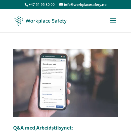
+47 51 95 80 00
info@workplacesafety.no
Q&A med Arbeidstilsynet: